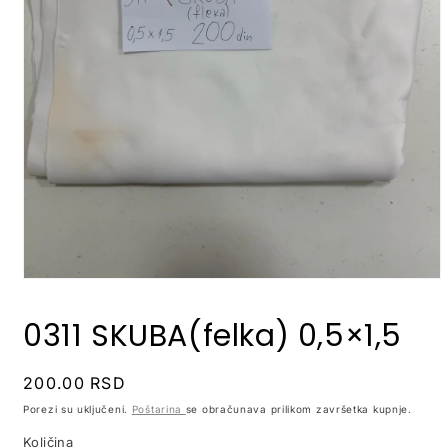
0311 SKUBA(felka) 0,5×1,5
Redovna
200.00 RSD
cijena
Porezi su uključeni.
Poštarina
se obračunava prilikom završetka kupnje.
Količina
Količina