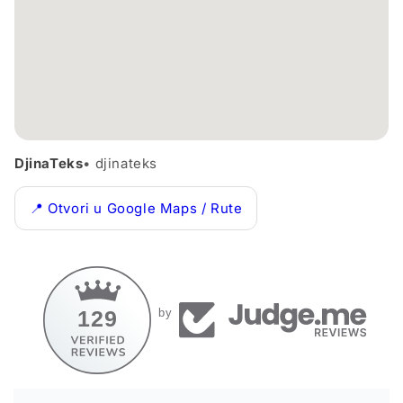
DjinaTeks
• djinateks
📍 Otvori u Google Maps / Rute
129
by