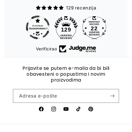
129 recenzija
22
129
Verificirao
Prijavite se putem e-maila da bi bili
obavesteni o popustima i novim
proizvodima
Adresa e-pošte
Facebook
Instagram
YouTube
TikTok
Pinterest